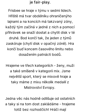
je fair-play.
Frisbee se hraje v týmu v sedmi lidech.
Hřiště má tvar obdélníku ohraničenýho
lajnami a na koncích má takzvaný zóny,
každý tým začíná v jedné z nich a pomocí
přihrávek se snaží dostat a chytit disk v té
druhé. Bod končí tak, že jeden z týmů
zaskóruje (chytí disk v opačný zóně). Hra
končí buď koncem časového limitu nebo
dosažením patnácti bodů.
Hrajeme ve třech kategoriích - ženy, muži
a také smíšeně v kategorii mix. Jsme
největší sport, který se mixově hraje a
taky máme z mixu několik medailí z
Mistrovství Evropy.
J
edna věc nás hodně odlišuje od ostatních
a taky si na tom dost zakládáme - hrajeme
totiž bez rozhodčích! Hráči mají