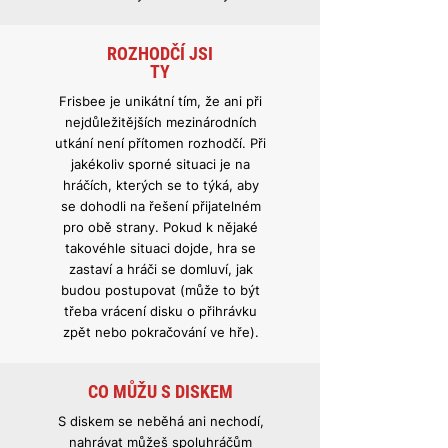
ROZHODČÍ JSI
TY
Frisbee je unikátní tím, že ani při
nejdůležitějších mezinárodních
utkání není přítomen rozhodčí. Při
jakékoliv sporné situaci je na
hráčích, kterých se to týká, aby
se dohodli na řešení přijatelném
pro obě strany. Pokud k nějaké
takovéhle situaci dojde, hra se
zastaví a hráči se domluví, jak
budou postupovat (může to být
třeba vrácení disku o přihrávku
zpět nebo pokračování ve hře).
CO MŮŽU S DISKEM
S diskem se neběhá ani nechodí,
nahrávat můžeš spoluhráčům