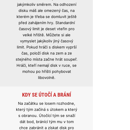
jakýmkoliv směrem. Na odhození
disku máš ale omezený čas, na
kterém je třeba se domluvit ještě
před zahájením hry. Standardní
časový limit je deset vteřin pro
velké hřiště. Můžete si ale
vymyslet jakýkoliv jiný časový
limit. Pokud hráči s diskem vyprší
čas, položí disk na zem a ze
stejného místa začne hrát soupeř.
Hráči, kteří nemají disk v ruce, se
mohou po hřišti pohybovat
libovolně.
KDY SE ÚTOČÍ A BRÁNÍ
Na začátku se losem rozhodne,
který tým začíná s útokem a který
s obranou. Útočící tým se snaží
dát bod, bránící tým mu v tom
chce zabránit a získat disk pro