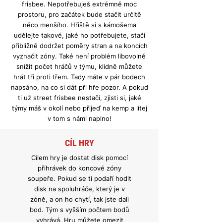
frisbee. Nepotřebuješ extrémně moc
prostoru, pro začátek bude stačit určitě
něco menšího. Hřiště si s kámošema
udělejte takové, jaké ho potřebujete, stačí
přibližně dodržet poměry stran a na koncích
vyznačit zóny. Také není problém libovolně
snížit počet hráčů v týmu, klidně můžete
hrát tři proti třem. Tady máte v pár bodech
napsáno, na co si dát při hře pozor. A pokud
ti už street frisbee nestačí, zjisti si, jaké
týmy máš v okolí nebo přijeď na kemp a lítej
v tom s námi naplno!
CÍL HRY
Cílem hry je dostat disk pomocí
přihrávek do koncové zóny
soupeře. Pokud se ti podaří hodit
disk na spoluhráče, který je v
zóně, a on ho chytí, tak jste dali
bod. Tým s vyšším počtem bodů
vyhrává. Hru můžete omezit