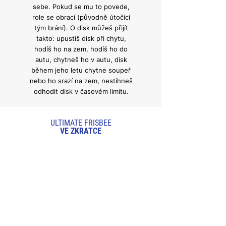
sebe. Pokud se mu to povede,
role se obrací (původně útočící
tým brání). O disk můžeš přijít
takto: upustíš disk při chytu,
hodíš ho na zem, hodíš ho do
autu, chytneš ho v autu, disk
během jeho letu chytne soupeř
nebo ho srazí na zem, nestihneš
odhodit disk v časovém limitu.
ULTIMATE FRISBEE
VE ZKRATCE