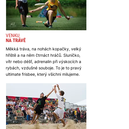
VENKU
NA TRÁVĚ
Měkká tráva, na nohách kopačky, velký
hřiště a na něm čtrnáct hráčů. Sluníčko,
vítr nebo déšť, adrenalin při výskocích a
rybách, vzdušné souboje. To je to pravý
ultimate frisbee, který všichni milujeme.