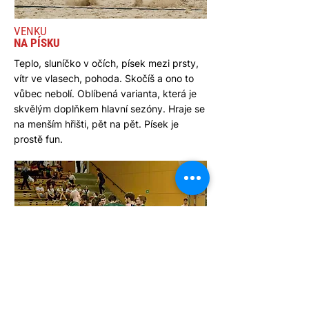
VENKU
NA PÍSKU
Teplo, sluníčko v očích, písek mezi prsty,
vítr ve vlasech, pohoda. Skočíš a ono to
vůbec nebolí. Oblíbená varianta, která je
skvělým doplňkem hlavní sezóny. Hraje se
na menším hřišti, pět na pět. Písek je
prostě fun.
UVNITŘ