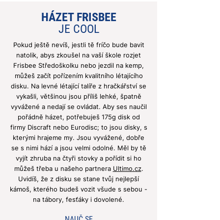
HÁZET FRISBEE
JE COOL
Pokud ještě nevíš, jestli tě fríčo bude bavit
natolik, abys zkoušel na vaší škole rozjet
Frisbee Středoškolku nebo jezdil na kemp,
můžeš začít pořízením kvalitního létajícího
disku. Na levné létající talíře z hračkářství se
vykašli, většinou jsou příliš lehké, špatně
vyvážené a nedají se ovládat. Aby ses naučil
pořádně házet, potřebuješ 175g disk od
firmy Discraft nebo Eurodisc; to jsou disky, s
kterými hrajeme my. Jsou vyvážené, dobře
se s nimi hází a jsou velmi odolné. Měl by tě
vyjít zhruba na čtyři stovky a pořídit si ho
můžeš třeba u našeho partnera
Ultimo.cz
.
Uvidíš, že z disku se stane tvůj nejlepší
kámoš, kterého budeš vozit všude s sebou -
na tábory, fesťáky i dovolené.
NAUČ SE