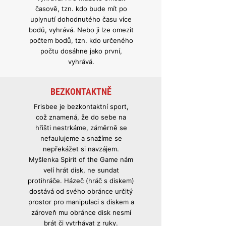
časově, tzn. kdo bude mít po
uplynutí dohodnutého času více
bodů, vyhrává. Nebo ji lze omezit
počtem bodů, tzn. kdo určeného
počtu dosáhne jako první,
vyhrává.
BEZKONTAKTNĚ
Frisbee je bezkontaktní sport,
což znamená, že do sebe na
hřišti nestrkáme, záměrně se
nefaulujeme a snažíme se
nepřekážet si navzájem.
Myšlenka Spirit of the Game nám
velí hrát disk, ne sundat
protihráče. Házeč (hráč s diskem)
dostává od svého obránce určitý
prostor pro manipulaci s diskem a
zároveň mu obránce disk nesmí
brát či vytrhávat z ruky.