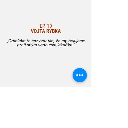
EP. 10
VOJTA RYBKA
„Odmítám to nazývat tím, že my bojujeme
proti svým vedoucím lékařům.“
EP. 11
IVANA TRUMMOVÁ
„Šifra je jeden z nejbezpečnějších článků
řetězce, jednodušší je zavolat a zeptat