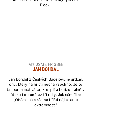
Block.
MY JSME FRISBEE
JAN BOHDAL
Jan Bohdal z Českých Budějovic je srdcař,
dříč, který na hřišti nechá všechno. Je to
tahoun a motivátor, který lítá horizontálně v
útoku i obraně už tři roky. Jak sám říká:
„Občas mám rád na hřišti nějakou tu
extrémnost.“