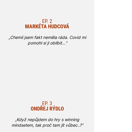
EP. 2
MARKÉTA HUDCOVÁ
„Chemii jsem fakt neměla ráda. Covid mi
pomohl si ji oblíbit...“
EP. 3
ONDŘEJ RÝDLO
„Když nepůjdem do hry s winning
mindsetem, tak proč tam jít vůbec..?“