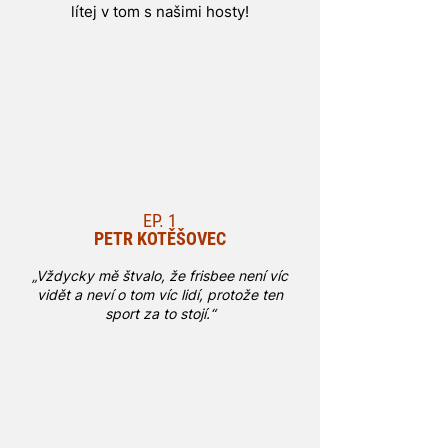
lítej v tom s našimi hosty!
EP. 1
PETR KOTĚŠOVEC
„Vždycky mě štvalo, že frisbee není víc
vidět a neví o tom víc lidí, protože ten
sport za to stojí.“