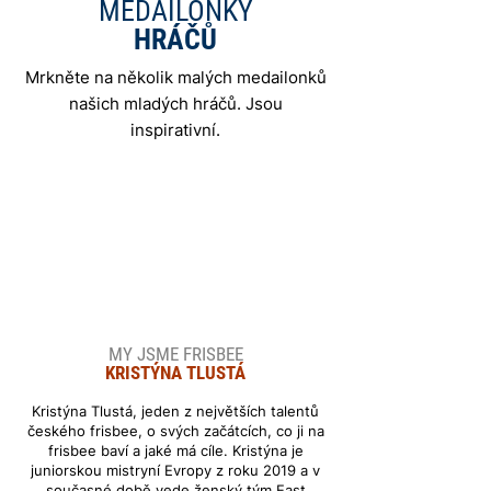
MEDAILONKY
HRÁČŮ
Mrkněte na několik malých medailonků
našich mladých hráčů. Jsou
inspirativní.
MY JSME FRISBEE
KRISTÝNA TLUSTÁ
Kristýna Tlustá, jeden z největších talentů
českého frisbee, o svých začátcích, co ji na
frisbee baví a jaké má cíle. Kristýna je
juniorskou mistryní Evropy z roku 2019 a v
současné době vede ženský tým East