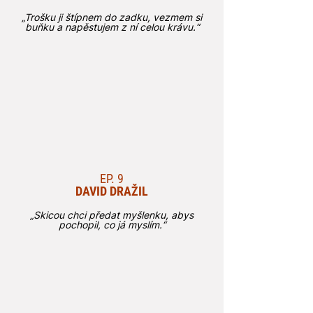
„Trošku ji štípnem do zadku, vezmem si
buňku a napěstujem z ní celou krávu.“
EP. 9
DAVID DRAŽIL
„Skicou chci předat myšlenku, abys
pochopil, co já myslím.“