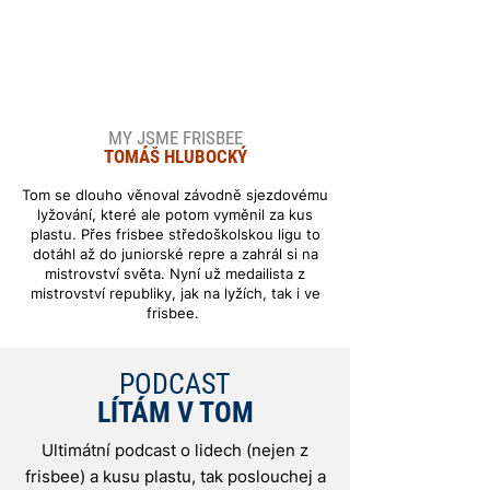
MY JSME FRISBEE
TOMÁŠ HLUBOCKÝ
Tom
se dlouho věnoval závodně sjezdovému
lyžování, které ale potom vyměnil za kus
plastu. Přes frisbee st
ředoškolskou ligu
to
dotáhl až do juniorské repre a zahrál si na
mistrovství světa. N
yní už medailista z
mistrovství republiky, jak na lyžích, tak i ve
frisbee.
PODCAST
LÍTÁM V TOM
Ultimátní podcast o lidech (nejen z
frisbee) a kusu plastu, tak poslouchej a