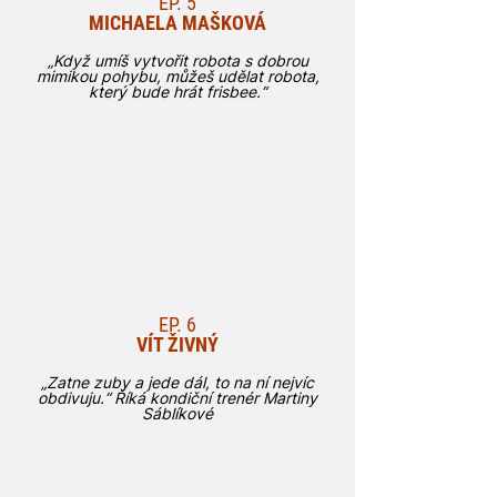
EP. 5
MICHAELA MAŠKOVÁ
„Když umíš vytvořit robota s dobrou
mimikou pohybu, můžeš udělat robota,
který bude hrát frisbee.“
EP. 6
VÍT ŽIVNÝ
„Zatne zuby a jede dál, to na ní nejvíc
obdivuju.“ Říká
kondiční trenér Martiny
Sáblíkové