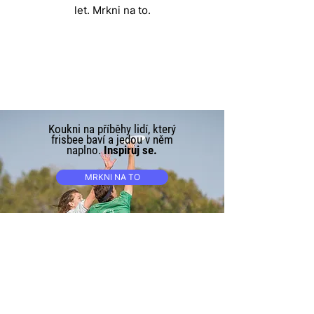
let. Mrkni na to.
Koukni na příběhy lidí, který
frisbee baví a jedou v něm
naplno.
Inspiruj se.
MRKNI NA TO
1