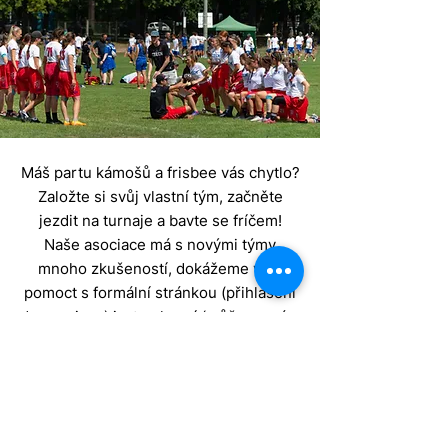
Máš partu kámošů a frisbee vás chytlo?
Založte si svůj vlastní tým, začněte
jezdit na turnaje a bavte se fríčem!
Naše asociace má s novými týmy
mnoho zkušeností, dokážeme vám
pomoct s formální stránkou (přihlášení
do asociace) i s tou herní (můžeme vám
uspořádat kemp nebo za vámi poslat
pár zkušených hráčů, kteří vám
pomohou s tréninky i vedením týmu).
Pravidelně se organizují turnaje pro
nováčky a začínající týmy, na které se