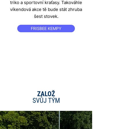
triko a sportovní kraťasy. Takováhle
víkendová akce tě bude stát zhruba
šest stovek.
FRISBEE KEMPY
3
ZALOŽ
SVŮJ TÝM