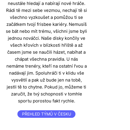
neustále hledají a nabírají nové hráče.
Rádi tě mezi sebe vezmou, nechají tě si
všechno vyzkoušet a pomůžou ti se
začátkem tvojí frisbee kariéry. Nemusíš
se bát nebo mít trému, všichni jsme byli
jednou nováčci. Naše disky končily ve
všech křovích v blízkosti hřiště a až
časem jsme se naučili házet, nabíhat a
chápat všechna pravidla. U nás
nemáme trenéry, kteří na ostatní řvou a
nadávají jim. Spoluhráči ti v klidu vše
vysvětlí a pak už bude jen na tobě,
jestli tě to chytne. Pokud jo, můžeme ti
zaručit, že tvý schopnosti v tomhle
sportu porostou fakt rychle.
PŘEHLED TÝMŮ V ČESKU