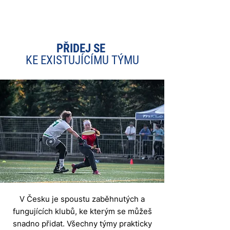
PŘIDEJ SE
KE EXISTUJÍCÍMU TÝMU
V Česku je spoustu zaběhnutých a
fungujících klubů, ke kterým se můžeš
snadno přidat. Všechny týmy prakticky