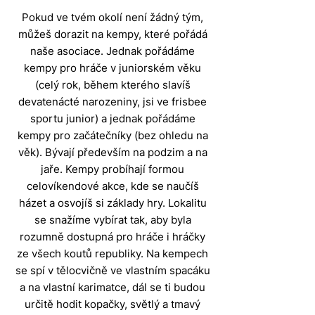
Pokud ve tvém okolí není žádný tým,
můžeš dorazit na kempy, které pořádá
naše asociace. Jednak pořádáme
kempy pro hráče v juniorském věku
(celý rok, během kterého slavíš
devatenácté narozeniny, jsi ve frisbee
sportu junior) a jednak pořádáme
kempy pro začátečníky (bez ohledu na
věk). Bývají především na podzim a na
jaře. Kempy probíhají formou
celovíkendové akce, kde se naučíš
házet a osvojíš si základy hry. Lokalitu
se snažíme vybírat tak, aby byla
rozumně dostupná pro hráče i hráčky
ze všech koutů republiky. Na kempech
se spí v tělocvičně ve vlastním spacáku
a na vlastní karimatce, dál se ti budou
určitě hodit kopačky, světlý a tmavý