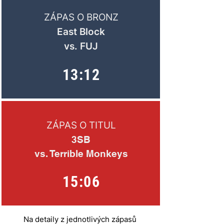
ZÁPAS O BRONZ
East Block
vs. FUJ
13:12
ZÁPAS O TITUL
3SB
vs. Terrible Monkeys
15:06
Na detaily z jednotlivých zápasů