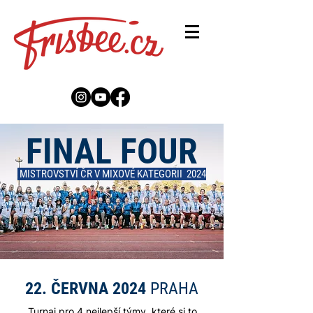
FINAL FOUR
MISTROVSTVÍ ČR V MIXOVÉ KATEGORII 2024
22. ČERVNA 2024
PRAHA
Turnaj pro 4 nejlepší týmy, které si to